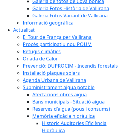
Galeria de fotos de Cova bonica
Galeria Fotos Història de Vallirana
Galeria Fotos Variant de Vallirana
Informació geogràfica
Actualitat
El Tour de França per Vallirana
Procés participatiu nou POUM
Refugis climàtics
Onada de Calor
Prevenció: DUPROCIM - Incendis forestals
Instal·lació plaques solars
Agenda Urbana de Vallirana
Subministrament aigua potable
Afectacions obres aigua
Bans municipals - Situació aigua
Reserves d'aigua (pous i consums)
Memòria eficàcia hidràulica
Històric Auditories Eficiència
Hidràulica