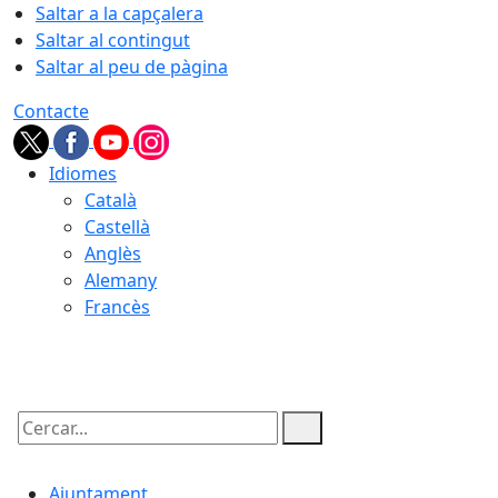
Saltar a la capçalera
Saltar al contingut
Saltar al peu de pàgina
Contacte
Idiomes
Català
Castellà
Anglès
Alemany
Francès
09.08.2026 | 07:57
Cercar:
Ajuntament