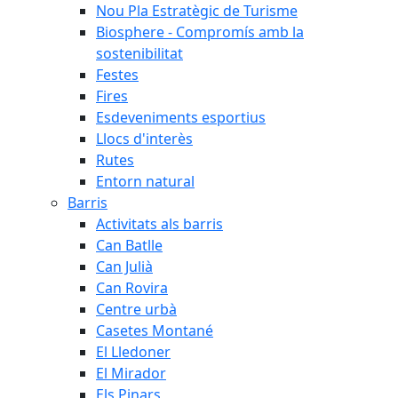
Nou Pla Estratègic de Turisme
Biosphere - Compromís amb la
sostenibilitat
Festes
Fires
Esdeveniments esportius
Llocs d'interès
Rutes
Entorn natural
Barris
Activitats als barris
Can Batlle
Can Julià
Can Rovira
Centre urbà
Casetes Montané
El Lledoner
El Mirador
Els Pinars