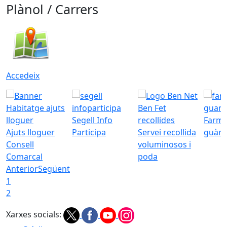
Plànol / Carrers
Accedeix
Segell Info
Farmà
Ajuts lloguer
Participa
Servei recollida
guàrd
Consell
voluminosos i
Comarcal
poda
Anterior
Següent
1
2
Xarxes socials: