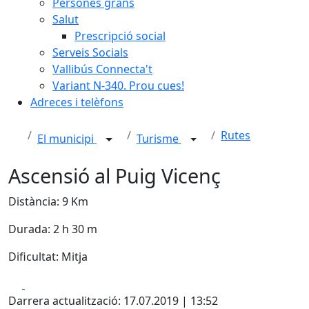
Persones grans
Salut
Prescripció social
Serveis Socials
Vallibús Connecta't
Variant N-340. Prou cues!
Adreces i telèfons
Rutes
El municipi
Turisme
Ascensió al Puig Vicenç
Distància: 9 Km
Durada: 2 h 30 m
Dificultat: Mitja
Facebook
X
Darrera actualització: 17.07.2019 | 13:52