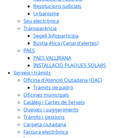
Resolucions judicials
Urbanisme
Seu electrònica
Transparència
Segell Infoparticipa
Bústia ètica (Canal d'alertes)
PAES
PAES VALLIRANA
INSTAL·LACIÓ PLAQUES SOLARS
Serveis i tràmits
Oficina d'Atenció Ciutadana (OAC)
Tràmits de padró
Oficines municipals
Catàleg i Cartes de Serveis
Queixes i suggeriments
Tràmits i gestions
Carpeta ciutadana
Factura electrònica