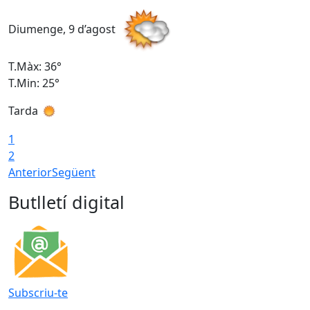
Diumenge, 9 d’agost
D
T.Màx: 36°
T
T.Min: 25°
T
Tarda
T
1
2
Anterior
Següent
Butlletí digital
Subscriu-te