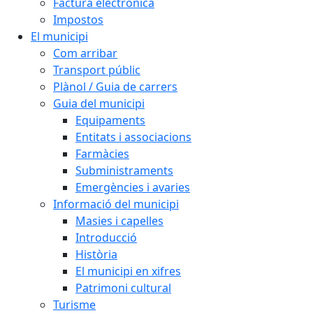
Factura electrònica
Impostos
El municipi
Com arribar
Transport públic
Plànol / Guia de carrers
Guia del municipi
Equipaments
Entitats i associacions
Farmàcies
Subministraments
Emergències i avaries
Informació del municipi
Masies i capelles
Introducció
Història
El municipi en xifres
Patrimoni cultural
Turisme