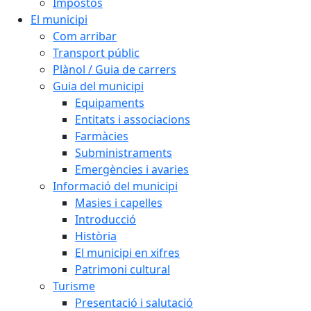
Impostos
El municipi
Com arribar
Transport públic
Plànol / Guia de carrers
Guia del municipi
Equipaments
Entitats i associacions
Farmàcies
Subministraments
Emergències i avaries
Informació del municipi
Masies i capelles
Introducció
Història
El municipi en xifres
Patrimoni cultural
Turisme
Presentació i salutació