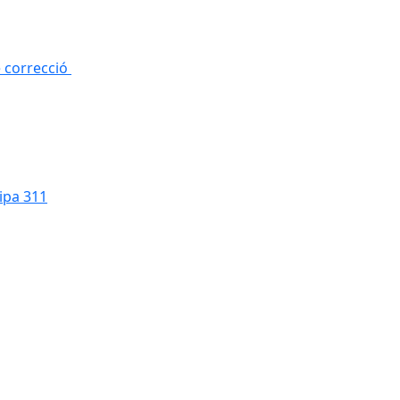
e correcció
cipa 311