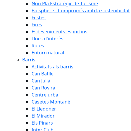
Nou Pla Estratègic de Turisme
Biosphere - Compromís amb la sostenibilitat
Festes
Fires
Esdeveniments esportius
Llocs d'interès
Rutes
Entorn natural
Barris
Activitats als barris
Can Batlle
Can Julià
Can Rovira
Centre urbà
Casetes Montané
El Lledoner
El Mirador
Els Pinars
Inter Club