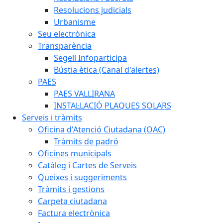
Resolucions judicials
Urbanisme
Seu electrònica
Transparència
Segell Infoparticipa
Bústia ètica (Canal d'alertes)
PAES
PAES VALLIRANA
INSTAL·LACIÓ PLAQUES SOLARS
Serveis i tràmits
Oficina d'Atenció Ciutadana (OAC)
Tràmits de padró
Oficines municipals
Catàleg i Cartes de Serveis
Queixes i suggeriments
Tràmits i gestions
Carpeta ciutadana
Factura electrònica