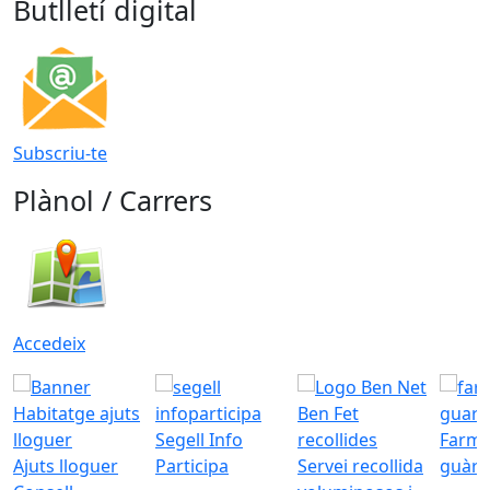
Butlletí digital
Subscriu-te
Plànol / Carrers
Accedeix
Segell Info
Farmà
Ajuts lloguer
Participa
Servei recollida
guàrd