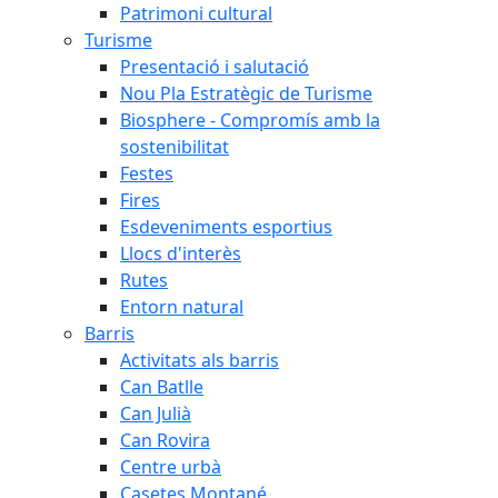
Patrimoni cultural
Turisme
Presentació i salutació
Nou Pla Estratègic de Turisme
Biosphere - Compromís amb la
sostenibilitat
Festes
Fires
Esdeveniments esportius
Llocs d'interès
Rutes
Entorn natural
Barris
Activitats als barris
Can Batlle
Can Julià
Can Rovira
Centre urbà
Casetes Montané