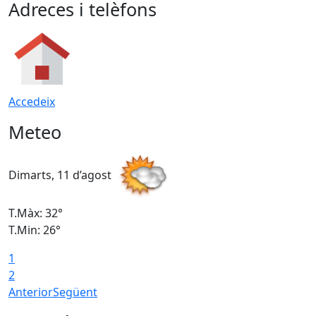
Adreces i telèfons
Accedeix
Meteo
Dimarts, 11 d’agost
D
T.Màx: 32°
T
T.Min: 26°
T
1
2
Anterior
Següent