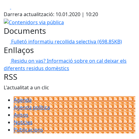
Facebook
X
Darrera actualització: 10.01.2020 | 10:20
Contenidors via pública
Documents
Fulletó informatiu recollida selectiva
(698.85KB)
Enllaços
Residu on vas?
Informació sobre on cal deixar els
diferents residus domèstics
RSS
L'actualitat a un clic
Agenda
Agenda política
Avisos
Notícies
Publicacions