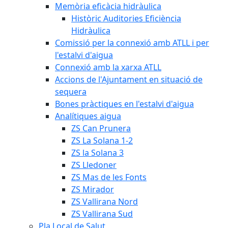
Memòria eficàcia hidràulica
Històric Auditories Eficiència
Hidràulica
Comissió per la connexió amb ATLL i per
l'estalvi d'aigua
Connexió amb la xarxa ATLL
Accions de l'Ajuntament en situació de
sequera
Bones pràctiques en l'estalvi d'aigua
Analítiques aigua
ZS Can Prunera
ZS La Solana 1-2
ZS la Solana 3
ZS Lledoner
ZS Mas de les Fonts
ZS Mirador
ZS Vallirana Nord
ZS Vallirana Sud
Pla Local de Salut