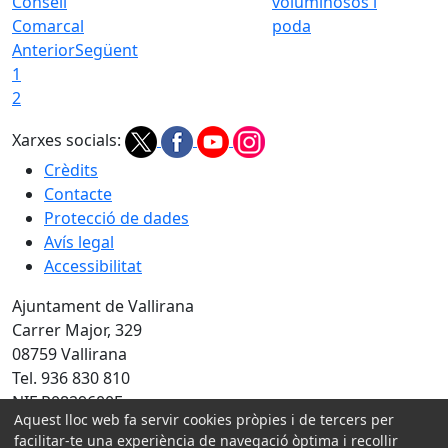
Consell
voluminosos i
Comarcal
poda
Anterior
Següent
1
2
Xarxes socials:
Crèdits
Contacte
Protecció de dades
Avís legal
Accessibilitat
Ajuntament de Vallirana
Carrer Major, 329
08759 Vallirana
Tel. 936 830 810
NIF P0829600F
Aquest lloc web fa servir cookies pròpies i de tercers per
Amb la col·laboració de:
facilitar-te una experiència de navegació òptima i recollir