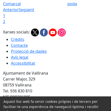
Comarcal
poda
Anterior
Següent
1
2
Xarxes socials:
Crèdits
Contacte
Protecció de dades
Avís legal
Accessibilitat
Ajuntament de Vallirana
Carrer Major, 329
08759 Vallirana
Tel. 936 830 810
NIF P0829600F
Aquest lloc web fa servir cookies pròpies i de tercers per
Amb la col·laboració de:
facilitar-te una experiència de navegació òptima i recollir