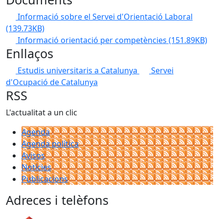
Informació sobre el Servei d'Orientació Laboral
(139.73KB)
Informació orientació per competències
(151.89KB)
Enllaços
Estudis universitaris a Catalunya
Servei
d'Ocupació de Catalunya
RSS
L'actualitat a un clic
Agenda
Agenda política
Avisos
Notícies
Publicacions
Adreces i telèfons