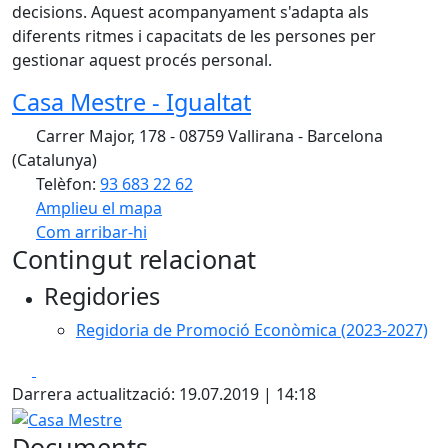
decisions. Aquest acompanyament s'adapta als
diferents ritmes i capacitats de les persones per
gestionar aquest procés personal.
Casa Mestre - Igualtat
Carrer Major, 178 - 08759 Vallirana - Barcelona
(Catalunya)
Telèfon:
93 683 22 62
Amplieu el mapa
Com arribar-hi
Leaflet
| ©
OpenStreetMap
contributors
Contingut relacionat
+
Regidories
−
Regidoria de Promoció Econòmica (2023-2027)
Facebook
X
Darrera actualització: 19.07.2019 | 14:18
Casa Mestre
Documents