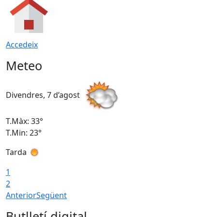
Accedeix
Meteo
Divendres, 7 d’agost
D
T.Màx: 33°
T
T.Min: 23°
T
Tarda
1
2
Anterior
Següent
Butlletí digital