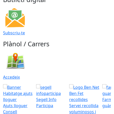
Subscriu-te
Plànol / Carrers
Accedeix
Segell Info
Farmà
Ajuts lloguer
Participa
Servei recollida
guàrd
Consell
voluminosos i