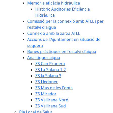
Memòria eficàcia hidràulica
Històric Auditories Eficiència
Hidràulica
Comissió per la connexió amb ATLL i per
l'estalvi d'aigua
Connexió amb la xarxa ATLL
Accions de l'Ajuntament en situació de
sequera
Bones pràctiques en l'estalvi d'aigua
Analítiques aigua
ZS Can Prunera
ZS La Solana 1-2
ZS la Solana 3
ZS Lledoner
ZS Mas de les Fonts
ZS Mirador
ZS Vallirana Nord
ZS Vallirana Sud
Pla Local de Salut