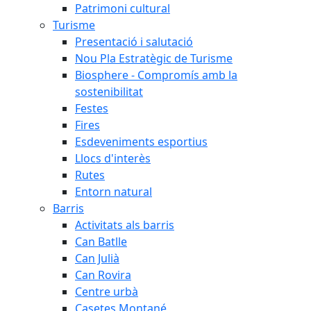
Patrimoni cultural
Turisme
Presentació i salutació
Nou Pla Estratègic de Turisme
Biosphere - Compromís amb la
sostenibilitat
Festes
Fires
Esdeveniments esportius
Llocs d'interès
Rutes
Entorn natural
Barris
Activitats als barris
Can Batlle
Can Julià
Can Rovira
Centre urbà
Casetes Montané