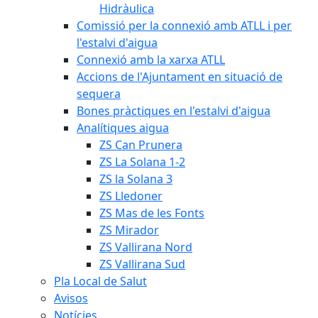
Hidràulica
Comissió per la connexió amb ATLL i per
l'estalvi d'aigua
Connexió amb la xarxa ATLL
Accions de l'Ajuntament en situació de
sequera
Bones pràctiques en l'estalvi d'aigua
Analítiques aigua
ZS Can Prunera
ZS La Solana 1-2
ZS la Solana 3
ZS Lledoner
ZS Mas de les Fonts
ZS Mirador
ZS Vallirana Nord
ZS Vallirana Sud
Pla Local de Salut
Avisos
Notícies