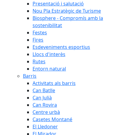
Presentació i salutació
Nou Pla Estratègic de Turisme
Biosphere - Compromís amb la
sostenibilitat
Festes
Fires
Esdeveniments esportius
Llocs d'interès
Rutes
Entorn natural
Barris
Activitats als barris
Can Batlle
Can Julià
Can Rovira
Centre urbà
Casetes Montané
El Lledoner
El Mirador