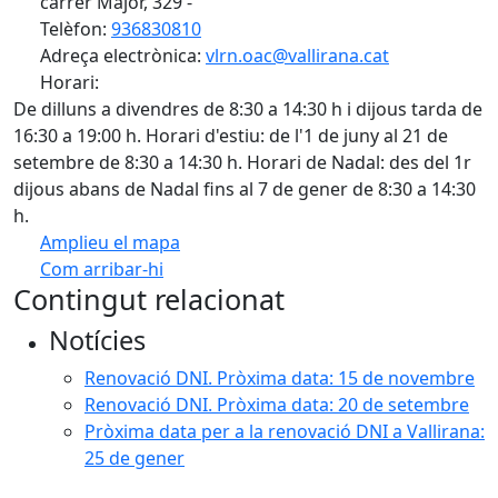
carrer Major, 329 -
Telèfon:
936830810
Adreça electrònica:
vlrn.oac@vallirana.cat
Horari:
De dilluns a divendres de 8:30 a 14:30 h i dijous tarda de
16:30 a 19:00 h. Horari d'estiu: de l'1 de juny al 21 de
setembre de 8:30 a 14:30 h. Horari de Nadal: des del 1r
dijous abans de Nadal fins al 7 de gener de 8:30 a 14:30
h.
Amplieu el mapa
Com arribar-hi
Leaflet
| ©
OpenStreetMap
contributors
Contingut relacionat
+
Notícies
−
Renovació DNI. Pròxima data: 15 de novembre
Renovació DNI. Pròxima data: 20 de setembre
Pròxima data per a la renovació DNI a Vallirana:
25 de gener