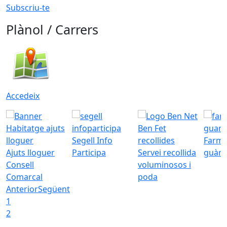
Subscriu-te
Plànol / Carrers
Accedeix
Segell Info
Farmà
Ajuts lloguer
Participa
Servei recollida
guàrd
Consell
voluminosos i
Comarcal
poda
Anterior
Següent
1
2