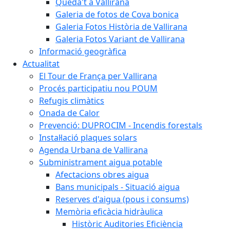
Queda't a Vallirana
Galeria de fotos de Cova bonica
Galeria Fotos Història de Vallirana
Galeria Fotos Variant de Vallirana
Informació geogràfica
Actualitat
El Tour de França per Vallirana
Procés participatiu nou POUM
Refugis climàtics
Onada de Calor
Prevenció: DUPROCIM - Incendis forestals
Instal·lació plaques solars
Agenda Urbana de Vallirana
Subministrament aigua potable
Afectacions obres aigua
Bans municipals - Situació aigua
Reserves d'aigua (pous i consums)
Memòria eficàcia hidràulica
Històric Auditories Eficiència