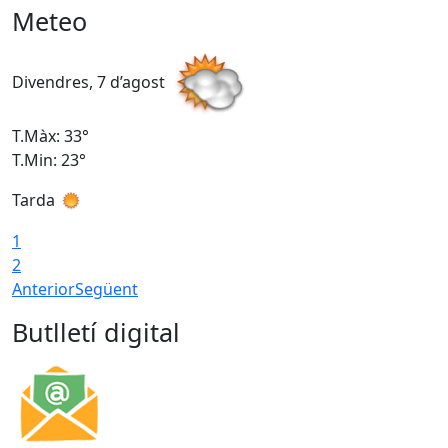
Meteo
Divendres, 7 d’agost
D
T.Màx: 33°
T
T.Min: 23°
T
Tarda
1
2
Anterior
Següent
Butlletí digital