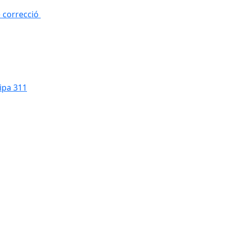
e correcció
cipa 311