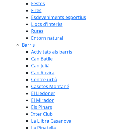
Festes
Fires
Esdeveniments esportius
Llocs d'interès
Rutes
Entorn natural
Barris
Activitats als barris
Can Batlle
Can Julià
Can Rovira
Centre urbà
Casetes Montané
El Lledoner
El Mirador
Els Pinars
Inter Club
La Llibra Casanova
La Pinatella