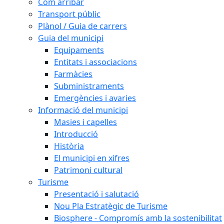
Com arribar
Transport públic
Plànol / Guia de carrers
Guia del municipi
Equipaments
Entitats i associacions
Farmàcies
Subministraments
Emergències i avaries
Informació del municipi
Masies i capelles
Introducció
Història
El municipi en xifres
Patrimoni cultural
Turisme
Presentació i salutació
Nou Pla Estratègic de Turisme
Biosphere - Compromís amb la sostenibilitat