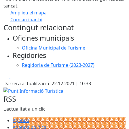
tancat.
Amplieu el mapa
Com arribar-hi
Leaflet
| ©
OpenStreetMap
contributors
Contingut relacionat
+
Oficines municipals
−
Oficina Municipal de Turisme
Regidories
Regidoria de Turisme (2023-2027)
Facebook
X
Darrera actualització: 22.12.2021 | 10:33
Punt Informació Turística
RSS
L'actualitat a un clic
Agenda
Agenda política