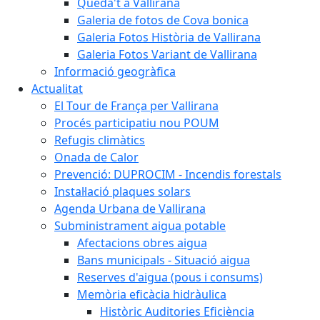
Queda't a Vallirana
Galeria de fotos de Cova bonica
Galeria Fotos Història de Vallirana
Galeria Fotos Variant de Vallirana
Informació geogràfica
Actualitat
El Tour de França per Vallirana
Procés participatiu nou POUM
Refugis climàtics
Onada de Calor
Prevenció: DUPROCIM - Incendis forestals
Instal·lació plaques solars
Agenda Urbana de Vallirana
Subministrament aigua potable
Afectacions obres aigua
Bans municipals - Situació aigua
Reserves d'aigua (pous i consums)
Memòria eficàcia hidràulica
Històric Auditories Eficiència