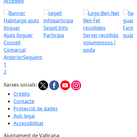
Accedeix
Segell Info
Farmà
Ajuts lloguer
Participa
Servei recollida
guàrd
Consell
voluminosos i
Comarcal
poda
Anterior
Següent
1
2
Xarxes socials:
Crèdits
Contacte
Protecció de dades
Avís legal
Accessibilitat
Ajuntament de Vallirana