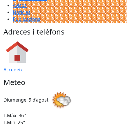
Avisos
Notícies
Publicacions
Adreces i telèfons
Accedeix
Meteo
Diumenge, 9 d’agost
D
T.Màx: 36°
T
T.Min: 25°
T