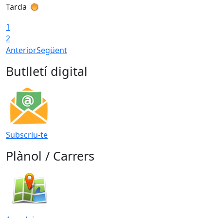
Tarda
T
1
2
Anterior
Següent
Butlletí digital
Subscriu-te
Plànol / Carrers