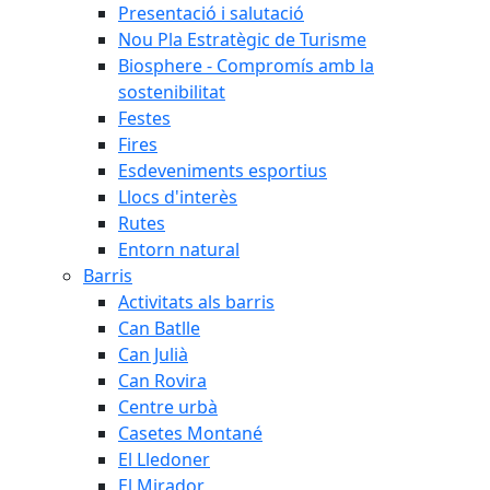
Presentació i salutació
Nou Pla Estratègic de Turisme
Biosphere - Compromís amb la
sostenibilitat
Festes
Fires
Esdeveniments esportius
Llocs d'interès
Rutes
Entorn natural
Barris
Activitats als barris
Can Batlle
Can Julià
Can Rovira
Centre urbà
Casetes Montané
El Lledoner
El Mirador