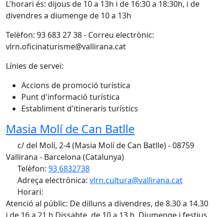
L'horari és: dijous de 10 a 13h i de 16:30 a 18:30h, i de
divendres a diumenge de 10 a 13h
Telèfon: 93 683 27 38 - Correu electrònic:
vlrn.oficinaturisme@vallirana.cat
Línies de servei:
Accions de promoció turística
Punt d'informació turística
Establiment d'itineraris turístics
Masia Molí de Can Batlle
c/ del Molí, 2-4 (Masia Molí de Can Batlle) - 08759
Vallirana - Barcelona (Catalunya)
Telèfon:
93 6832738
Adreça electrònica:
vlrn.cultura@vallirana.cat
Horari:
Atenció al públic: De dilluns a divendres, de 8.30 a 14.30
i de 16 a 21 h Dissabte, de 10 a 13 h. Diumenge i festius,