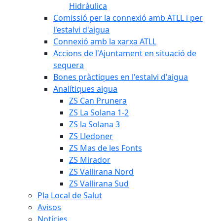
Hidràulica
Comissió per la connexió amb ATLL i per
l'estalvi d'aigua
Connexió amb la xarxa ATLL
Accions de l'Ajuntament en situació de
sequera
Bones pràctiques en l'estalvi d'aigua
Analítiques aigua
ZS Can Prunera
ZS La Solana 1-2
ZS la Solana 3
ZS Lledoner
ZS Mas de les Fonts
ZS Mirador
ZS Vallirana Nord
ZS Vallirana Sud
Pla Local de Salut
Avisos
Notícies