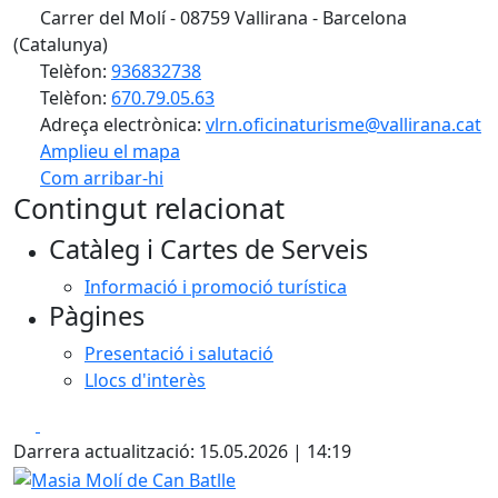
Carrer del Molí - 08759 Vallirana - Barcelona
(Catalunya)
Telèfon:
936832738
Telèfon:
670.79.05.63
Adreça electrònica:
vlrn.oficinaturisme@vallirana.cat
Amplieu el mapa
Com arribar-hi
Leaflet
| ©
OpenStreetMap
contributors
Contingut relacionat
+
Catàleg i Cartes de Serveis
−
Informació i promoció turística
Pàgines
Presentació i salutació
Llocs d'interès
Facebook
X
Darrera actualització: 15.05.2026 | 14:19
Masia Molí de Can Batlle