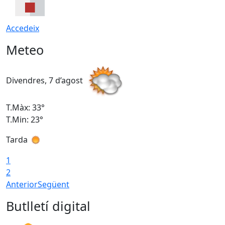
Accedeix
Meteo
Divendres, 7 d’agost
D
T.Màx: 33°
T
T.Min: 23°
T
Tarda
1
2
Anterior
Següent
Butlletí digital