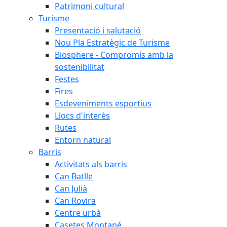
Patrimoni cultural
Turisme
Presentació i salutació
Nou Pla Estratègic de Turisme
Biosphere - Compromís amb la
sostenibilitat
Festes
Fires
Esdeveniments esportius
Llocs d'interès
Rutes
Entorn natural
Barris
Activitats als barris
Can Batlle
Can Julià
Can Rovira
Centre urbà
Casetes Montané