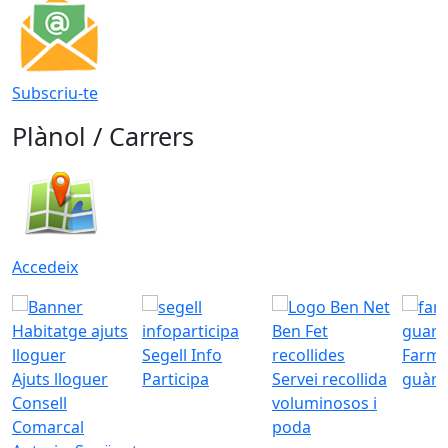
Subscriu-te
Plànol / Carrers
Accedeix
Segell Info
Farmà
Ajuts lloguer
Participa
Servei recollida
guàrd
Consell
voluminosos i
Comarcal
poda