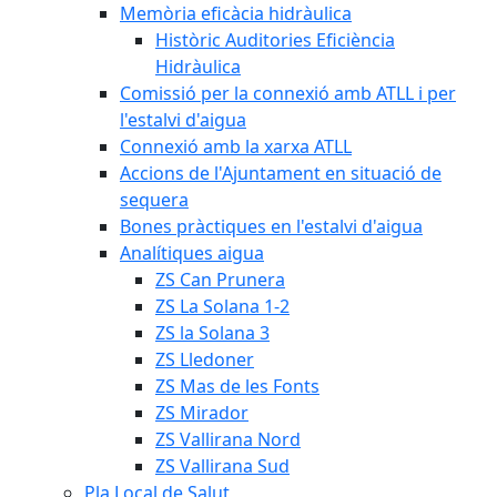
Memòria eficàcia hidràulica
Històric Auditories Eficiència
Hidràulica
Comissió per la connexió amb ATLL i per
l'estalvi d'aigua
Connexió amb la xarxa ATLL
Accions de l'Ajuntament en situació de
sequera
Bones pràctiques en l'estalvi d'aigua
Analítiques aigua
ZS Can Prunera
ZS La Solana 1-2
ZS la Solana 3
ZS Lledoner
ZS Mas de les Fonts
ZS Mirador
ZS Vallirana Nord
ZS Vallirana Sud
Pla Local de Salut