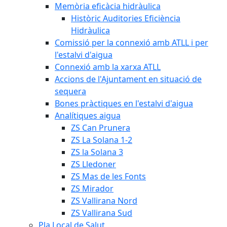
Memòria eficàcia hidràulica
Històric Auditories Eficiència
Hidràulica
Comissió per la connexió amb ATLL i per
l'estalvi d'aigua
Connexió amb la xarxa ATLL
Accions de l'Ajuntament en situació de
sequera
Bones pràctiques en l'estalvi d'aigua
Analítiques aigua
ZS Can Prunera
ZS La Solana 1-2
ZS la Solana 3
ZS Lledoner
ZS Mas de les Fonts
ZS Mirador
ZS Vallirana Nord
ZS Vallirana Sud
Pla Local de Salut