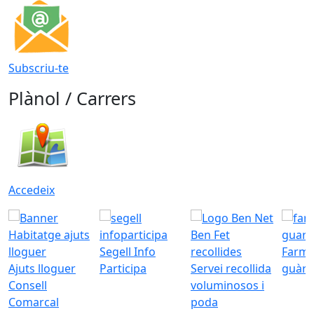
Subscriu-te
Plànol / Carrers
Accedeix
Segell Info
Farmà
Ajuts lloguer
Participa
Servei recollida
guàrd
Consell
voluminosos i
Comarcal
poda