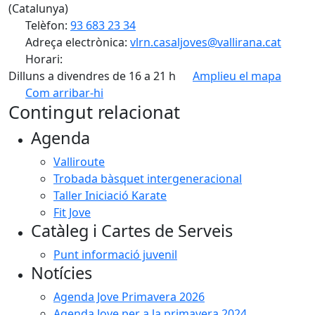
(Catalunya)
Telèfon:
93 683 23 34
Adreça electrònica:
vlrn.casaljoves@vallirana.cat
Horari:
Dilluns a divendres de 16 a 21 h
Amplieu el mapa
Com arribar-hi
Leaflet
| ©
OpenStreetMap
contributors
Contingut relacionat
+
Agenda
−
Valliroute
Trobada bàsquet intergeneracional
Taller Iniciació Karate
Fit Jove
Catàleg i Cartes de Serveis
Punt informació juvenil
Notícies
Agenda Jove Primavera 2026
Agenda Jove per a la primavera 2024