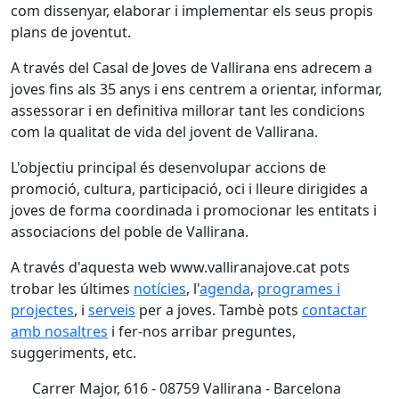
com dissenyar, elaborar i implementar els seus propis
plans de joventut.
A través del Casal de Joves de Vallirana ens adrecem a
joves fins als 35 anys i ens centrem a orientar, informar,
assessorar i en definitiva millorar tant les condicions
com la qualitat de vida del jovent de Vallirana.
L'objectiu principal és desenvolupar accions de
promoció, cultura, participació, oci i lleure dirigides a
joves de forma coordinada i promocionar les entitats i
associacions del poble de Vallirana.
A través d'aquesta web www.valliranajove.cat pots
trobar les últimes
notícies
, l'
agenda
,
programes i
projectes
, i
serveis
per a joves. Tambè pots
contactar
amb nosaltres
i fer-nos arribar preguntes,
suggeriments, etc.
Carrer Major, 616 - 08759 Vallirana - Barcelona