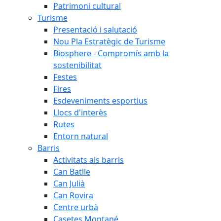
Patrimoni cultural
Turisme
Presentació i salutació
Nou Pla Estratègic de Turisme
Biosphere - Compromís amb la
sostenibilitat
Festes
Fires
Esdeveniments esportius
Llocs d'interès
Rutes
Entorn natural
Barris
Activitats als barris
Can Batlle
Can Julià
Can Rovira
Centre urbà
Casetes Montané