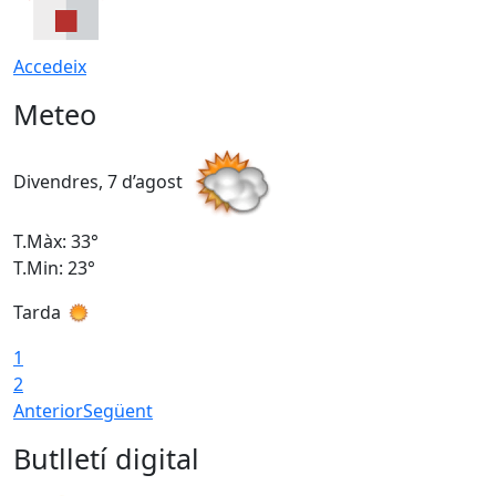
Accedeix
Meteo
Divendres, 7 d’agost
D
T.Màx: 33°
T
T.Min: 23°
T
Tarda
1
2
Anterior
Següent
Butlletí digital