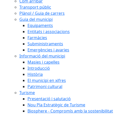
Com arribar
Transport públic
Plànol / Guia de carrers
Guia del municipi
Equipaments
Entitats i associacions
Farmàcies
Subministraments
Emergències i avaries
Informació del municipi
Masies i capelles
Introducció
Història
El municipi en xifres
Patrimoni cultural
Turisme
Presentació i salutació
Nou Pla Estratègic de Turisme
Biosphere - Compromís amb la sostenibilitat