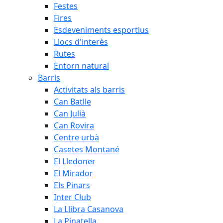
Festes
Fires
Esdeveniments esportius
Llocs d'interès
Rutes
Entorn natural
Barris
Activitats als barris
Can Batlle
Can Julià
Can Rovira
Centre urbà
Casetes Montané
El Lledoner
El Mirador
Els Pinars
Inter Club
La Llibra Casanova
La Pinatella