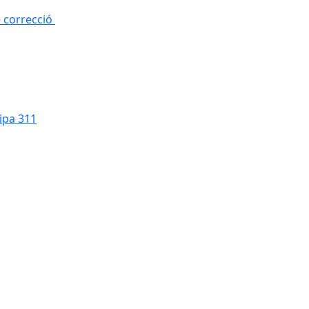
e correcció
cipa 311