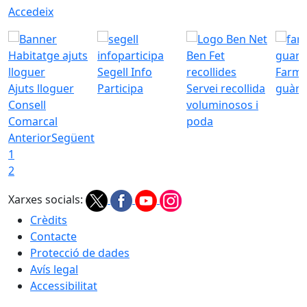
Accedeix
Segell Info
Farmà
Ajuts lloguer
Participa
Servei recollida
guàrd
Consell
voluminosos i
Comarcal
poda
Anterior
Següent
1
2
Xarxes socials:
Crèdits
Contacte
Protecció de dades
Avís legal
Accessibilitat